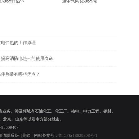
用加热伴热带
履带式陶瓷加热绳
道电伴热的工作原理
何提高消防电热带的使用寿命
温伴热带有哪些优点？
销售业务。涉及领域有石油化工、化工厂、核电、电力工程、钢材、
、北京、山东等以及南方部分城市。
5609407
络，如涉及侵权请联系我们删除 网站备案号：
鲁ICP备18029308号-1