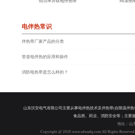
恒功率并联电伴热带
MI加热
电伴热常识
伴热带厂家产品的分类
管道电伴热的应用和操作
消防电热带是怎么样的？
山东沃安电气有限公司主要从事电伴热技术及伴热带(自限温伴热
食品类、药业、消防安全等；主要
地址：山东省
Copyright @ 2020 www.sdwadq.com A