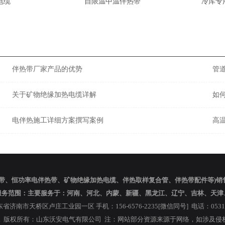
电缆
自限温中温伴热带
冷库专
伴热带厂家产品的优势
管
关于矿物绝缘加热电缆详解
如
电伴热施工详细方案撰写案例
高
带、恒功率电伴热带、矿物绝缘加热电缆、伴热取样复合管、伴热带配件等)
服务范围：主要服务于：河南、河北、内蒙、新疆、黑龙江、辽宁、吉林、天津
济南市天桥区卢庄工业园一区 手机：156-6576-2235[微信同号] 电话：0531-8
ll Rights Reserved. 版权所有：山东沃安电气有限公司 注：网站部分资源来源于网