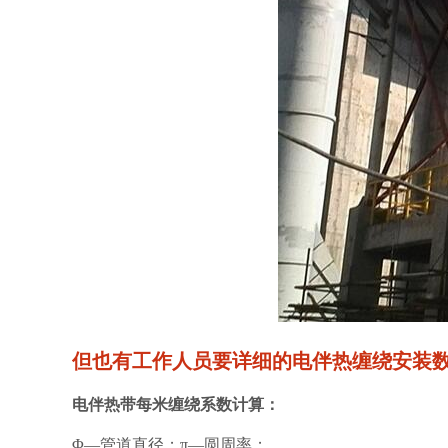
但也有工作人员要详细的电伴热缠绕安装
电伴热带每米缠绕系数计算：
Φ—管道直径；π—圆周率；