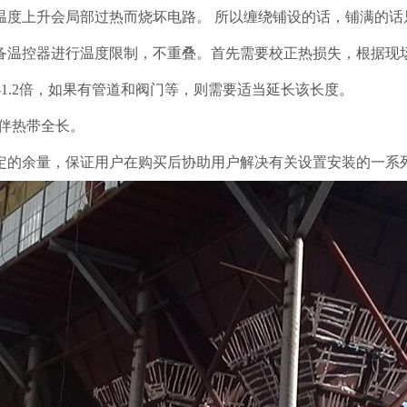
温度上升会局部过热而烧坏电路。 所以缠绕铺设的话，铺满的话
备温控器进行温度限制，不重叠。首先需要校正热损失，根据现
-1.2倍，如果有管道和阀门等，则需要适当延长该长度。
/伴热带全长。
定的余量，保证用户在购买后协助用户解决有关设置安装的一系