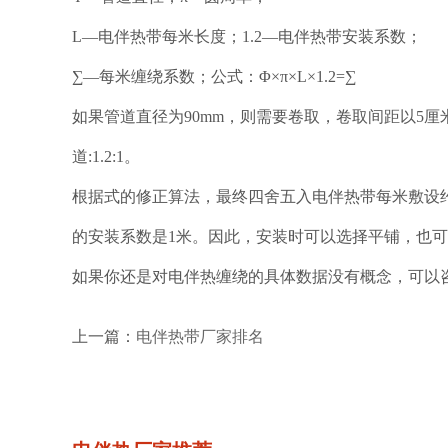
L—电伴热带每米长度；1.2—电伴热带安装系数；
∑—每米缠绕系数；公式：Φ×π×L×1.2=∑
如果管道直径为90mm，则需要卷取，卷取间距以5厘
道:1.2:1。
根据式的修正算法，最终四舍五入电伴热带每米敷设约
的安装系数是1米。因此，安装时可以选择平铺，也
如果你还是对电伴热缠绕的具体数据没有概念，可以
上一篇：
电伴热带厂家排名